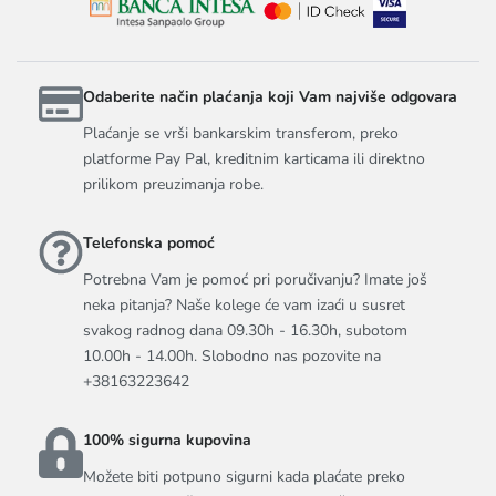
Odaberite način plaćanja koji Vam najviše odgovara
Plaćanje se vrši bankarskim transferom, preko
platforme Pay Pal, kreditnim karticama ili direktno
prilikom preuzimanja robe.
Telefonska pomoć
Potrebna Vam je pomoć pri poručivanju? Imate još
neka pitanja? Naše kolege će vam izaći u susret
svakog radnog dana 09.30h - 16.30h, subotom
10.00h - 14.00h. Slobodno nas pozovite na
+38163223642
100% sigurna kupovina
Možete biti potpuno sigurni kada plaćate preko