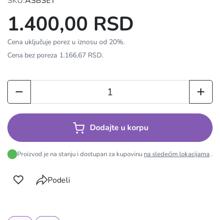
SKU:
ASBSET
1.400,00 RSD
Cena uključuje porez u iznosu od 20%.
Cena bez poreza
1.166,67 RSD
.
Dodajte u korpu
Proizvod je na stanju i dostupan za kupovinu
na sledećim lokacijama
.
Podeli