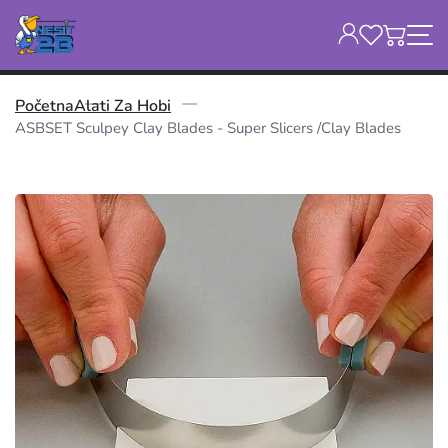
Početna
Alati Za Hobi
ASBSET Sculpey Clay Blades - Super Slicers /Clay Blades