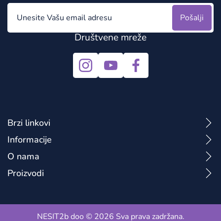
Pošalji
Društvene mreže
Brzi linkovi
Informacije
O nama
Proizvodi
NESIT2b doo © 2026 Sva prava zadržana.