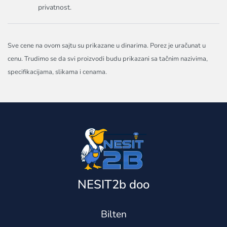
privatnost.
Sve cene na ovom sajtu su prikazane u dinarima. Porez je uračunat u
cenu. Trudimo se da svi proizvodi budu prikazani sa tačnim nazivima,
specifikacijama, slikama i cenama.
NESIT2b doo
Bilten