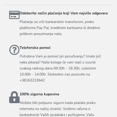
Odaberite način plaćanja koji Vam najviše odgovara
Plaćanje se vrši bankarskim transferom, preko
platforme Pay Pal, kreditnim karticama ili direktno
prilikom preuzimanja robe.
Telefonska pomoć
Potrebna Vam je pomoć pri poručivanju? Imate još
neka pitanja? Naše kolege će vam izaći u susret
svakog radnog dana 09.30h - 16.30h, subotom
10.00h - 14.00h. Slobodno nas pozovite na
+38163223642
100% sigurna kupovina
Možete biti potpuno sigurni kada plaćate preko
interneta na našoj stranici. Vodimo računa o
bezbednosti Vaših podataka i poštujemo Vašu