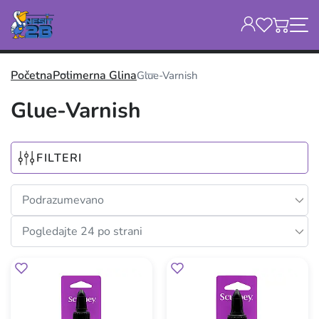
Početna
Polimerna Glina
Glue-Varnish
Glue-Varnish
FILTERI