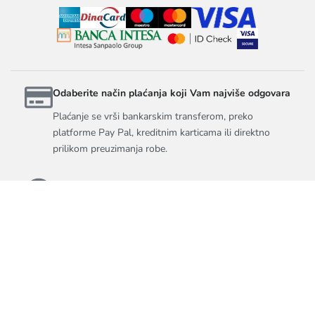
Odaberite način plaćanja koji Vam najviše odgovara
Plaćanje se vrši bankarskim transferom, preko
platforme Pay Pal, kreditnim karticama ili direktno
prilikom preuzimanja robe.
Telefonska pomoć
Potrebna Vam je pomoć pri poručivanju? Imate još
neka pitanja? Naše kolege će vam izaći u susret
svakog radnog dana 09.30h - 16.30h, subotom
10.00h - 14.00h. Slobodno nas pozovite na
+38163223642
100% sigurna kupovina