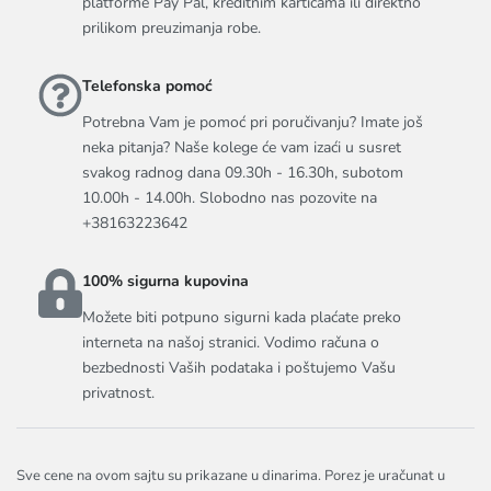
platforme Pay Pal, kreditnim karticama ili direktno
prilikom preuzimanja robe.
Telefonska pomoć
Potrebna Vam je pomoć pri poručivanju? Imate još
neka pitanja? Naše kolege će vam izaći u susret
svakog radnog dana 09.30h - 16.30h, subotom
10.00h - 14.00h. Slobodno nas pozovite na
+38163223642
100% sigurna kupovina
Možete biti potpuno sigurni kada plaćate preko
interneta na našoj stranici. Vodimo računa o
bezbednosti Vaših podataka i poštujemo Vašu
privatnost.
Sve cene na ovom sajtu su prikazane u dinarima. Porez je uračunat u