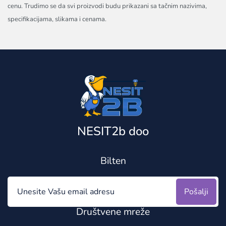
cenu. Trudimo se da svi proizvodi budu prikazani sa tačnim nazivima,
specifikacijama, slikama i cenama.
NESIT2b doo
Bilten
Pošalji
Društvene mreže