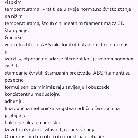
visokim
temperaturama i vratiti se u svoje normalno čvrsto stanje
na nižim
temperaturama, što ih čini idealnim filamentima za 3D
štampanje.
Gucai3d
visokokvalitetni ABS (akrilonitril butadien stiren) od nas
je
izdržljiv, otporan na udarce filament koji je veoma pogodan
za 3D
štampanje čvrstih štampanih proizvoda. ABS filamenti su
posebno
formulisani da minimiziraju savijanje i obezbede
konzistentnu međuslojnu
adheziju.
Ima odlična mehanička svojstva i odličnu čvrstoću na
probijanje.
Lakše se uklanja podrška.
Izuzetna čvrstoća, žilavost, izbor više boja.
Otpornost na toplotu i otpornost na grebanje.