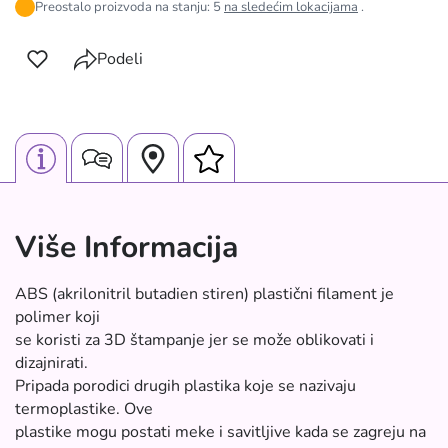
Preostalo proizvoda na stanju: 5
na sledećim lokacijama
.
Podeli
Više Informacija
ABS (akrilonitril butadien stiren) plastični filament je
polimer koji
se koristi za 3D štampanje jer se može oblikovati i
dizajnirati.
Pripada porodici drugih plastika koje se nazivaju
termoplastike. Ove
plastike mogu postati meke i savitljive kada se zagreju na