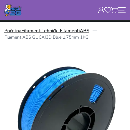
Početna
Filamenti
Tehnički Filamenti
ABS
Filament ABS GUCAI3D Blue 1.75mm 1KG