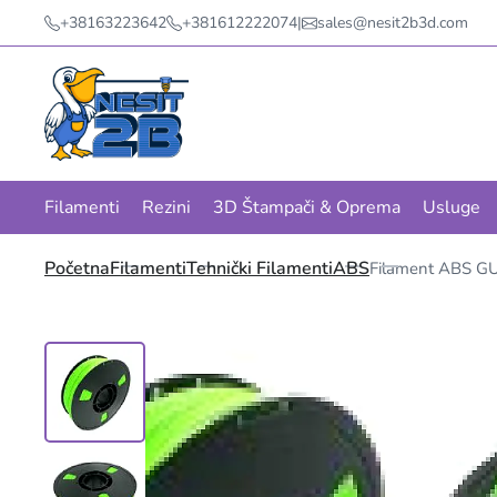
+38163223642
+381612222074
|
sales@nesit2b3d.com
Filamenti
Rezini
3D Štampači & Oprema
Usluge
Početna
Filamenti
Tehnički Filamenti
ABS
Filament ABS G