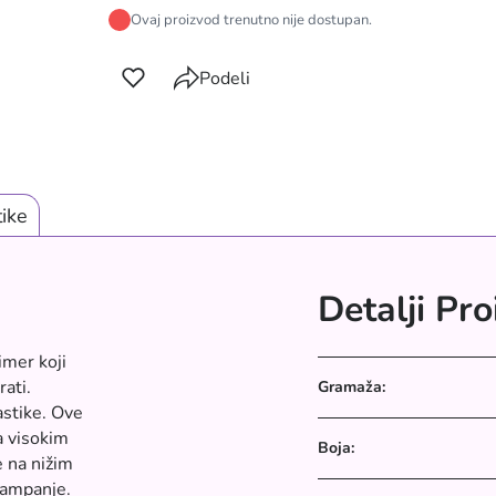
Ovaj proizvod trenutno nije dostupan.
Podeli
tike
Detalji Pr
imer koji
rati.
Gramaža:
astike. Ove
a visokim
Boja:
e na nižim
štampanje.