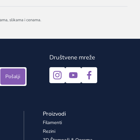
jama, slikama i cenama.
Društvene mreže
Pošalji
Proizvodi
Filamenti
Rezini