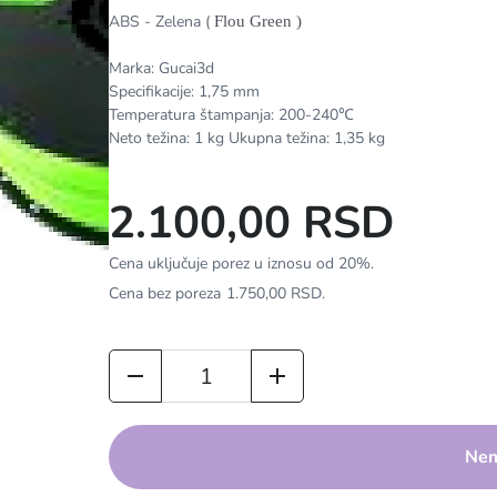
ABS - Zelena (
Flou Green )
Marka: Gucai3d
Specifikacije: 1,75 mm
Temperatura štampanja: 200-240℃
Neto težina: 1 kg Ukupna težina: 1,35 kg
2.100,00 RSD
Cena uključuje porez u iznosu od 20%.
Cena bez poreza
1.750,00 RSD
.
Nem