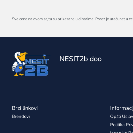
Sve cene na ovom sajtu su prikazane u dinarima. Porez je uračunat u ce
NESIT2b doo
Brzi linkovi
Informaci
Brendovi
Opšti Uslov
Politika Pri