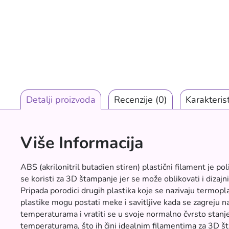
Detalji proizvoda
Recenzije
(0)
Karakteris
Više Informacija
ABS (akrilonitril butadien stiren) plastični filament je pol
se koristi za 3D štampanje jer se može oblikovati i dizajni
Pripada porodici drugih plastika koje se nazivaju termopl
plastike mogu postati meke i savitljive kada se zagreju n
temperaturama i vratiti se u svoje normalno čvrsto stanj
temperaturama, što ih čini idealnim filamentima za 3D 