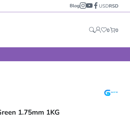
Blog
USD
RSD
0
0
Green 1.75mm 1KG