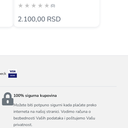
(0)
2.100,00 RSD
100% sigurna kupovina
Možete biti potpuno sigurni kada plaćate preko
interneta na našoj stranici. Vodimo računa o
bezbednosti Vaših podataka i poštujemo Vašu
privatnost.