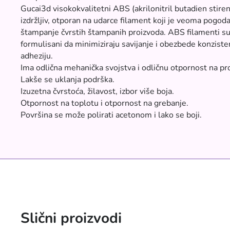
Gucai3d visokokvalitetni ABS (akrilonitril butadien stiren
izdržljiv, otporan na udarce filament koji je veoma pogod
štampanje čvrstih štampanih proizvoda. ABS filamenti s
formulisani da minimiziraju savijanje i obezbede konzis
adheziju.
Ima odlična mehanička svojstva i odličnu otpornost na pro
Lakše se uklanja podrška.
Izuzetna čvrstoća, žilavost, izbor više boja.
Otpornost na toplotu i otpornost na grebanje.
Površina se može polirati acetonom i lako se boji.
Slični proizvodi