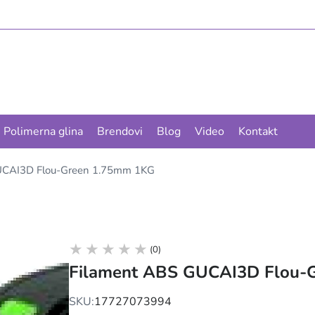
Polimerna glina
Brendovi
Blog
Video
Kontakt
UCAI3D Flou-Green 1.75mm 1KG
(0)
Filament ABS GUCAI3D Flou-
SKU:
17727073994