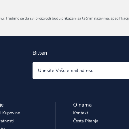
nu. Trudimo se da svi proizvodi budu prikazani sa tačnim nazivima, specifikaci
Bilten
je
O nama
i Kupovine
Kontakt
vatnosti
Česta Pitanja