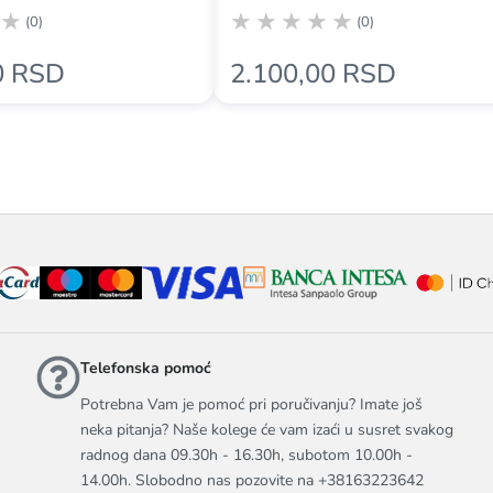
(0)
(0)
0 RSD
2.100,00 RSD
Telefonska pomoć
Potrebna Vam je pomoć pri poručivanju? Imate još
neka pitanja? Naše kolege će vam izaći u susret svakog
radnog dana 09.30h - 16.30h, subotom 10.00h -
14.00h. Slobodno nas pozovite na +38163223642