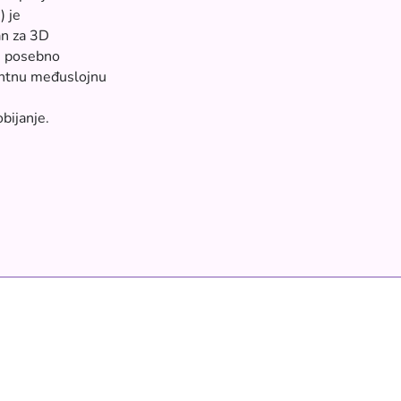
) je
an za 3D
u posebno
tentnu međuslojnu
bijanje.