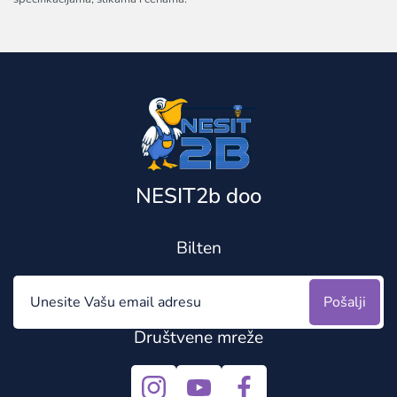
NESIT2b doo
Bilten
Pošalji
Društvene mreže