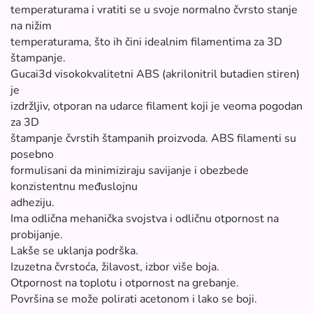
temperaturama i vratiti se u svoje normalno čvrsto stanje
na nižim
temperaturama, što ih čini idealnim filamentima za 3D
štampanje.
Gucai3d visokokvalitetni ABS (akrilonitril butadien stiren)
je
izdržljiv, otporan na udarce filament koji je veoma pogodan
za 3D
štampanje čvrstih štampanih proizvoda. ABS filamenti su
posebno
formulisani da minimiziraju savijanje i obezbede
konzistentnu međuslojnu
adheziju.
Ima odlična mehanička svojstva i odličnu otpornost na
probijanje.
Lakše se uklanja podrška.
Izuzetna čvrstoća, žilavost, izbor više boja.
Otpornost na toplotu i otpornost na grebanje.
Površina se može polirati acetonom i lako se boji.