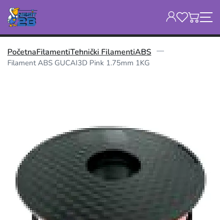
Početna
Filamenti
Tehnički Filamenti
ABS
Filament ABS GUCAI3D Pink 1.75mm 1KG