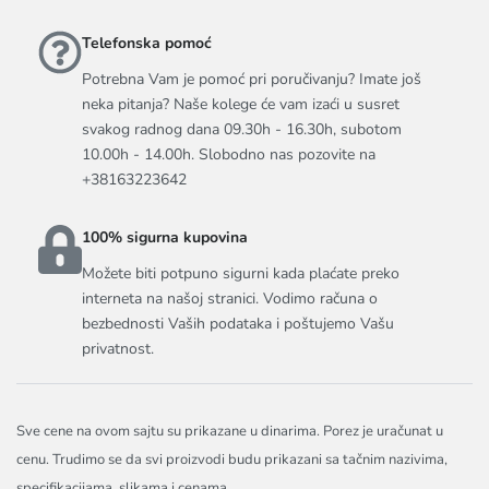
Telefonska pomoć
Potrebna Vam je pomoć pri poručivanju? Imate još
neka pitanja? Naše kolege će vam izaći u susret
svakog radnog dana 09.30h - 16.30h, subotom
10.00h - 14.00h. Slobodno nas pozovite na
+38163223642
100% sigurna kupovina
Možete biti potpuno sigurni kada plaćate preko
interneta na našoj stranici. Vodimo računa o
bezbednosti Vaših podataka i poštujemo Vašu
privatnost.
Sve cene na ovom sajtu su prikazane u dinarima. Porez je uračunat u
cenu. Trudimo se da svi proizvodi budu prikazani sa tačnim nazivima,
specifikacijama, slikama i cenama.