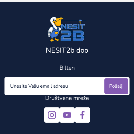
NESIT2b doo
Bilten
Pošalji
Društvene mreže