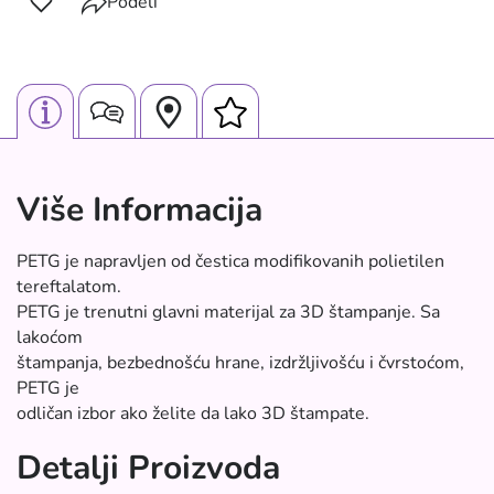
Podeli
Više Informacija
PETG je napravljen od čestica modifikovanih polietilen
tereftalatom.
PETG je trenutni glavni materijal za 3D štampanje. Sa
lakoćom
štampanja, bezbednošću hrane, izdržljivošću i čvrstoćom,
PETG je
odličan izbor ako želite da lako 3D štampate.
Detalji Proizvoda