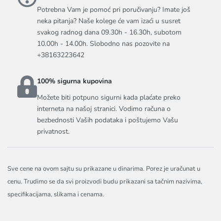
Potrebna Vam je pomoć pri poručivanju? Imate još
neka pitanja? Naše kolege će vam izaći u susret
svakog radnog dana 09.30h - 16.30h, subotom
10.00h - 14.00h. Slobodno nas pozovite na
+38163223642
100% sigurna kupovina
Možete biti potpuno sigurni kada plaćate preko
interneta na našoj stranici. Vodimo računa o
bezbednosti Vaših podataka i poštujemo Vašu
privatnost.
Sve cene na ovom sajtu su prikazane u dinarima. Porez je uračunat u
cenu. Trudimo se da svi proizvodi budu prikazani sa tačnim nazivima,
specifikacijama, slikama i cenama.