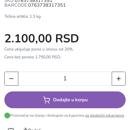
SKU:
0763738317351
BARCODE:
0763738317351
Težina artikla: 1.3 kg
2.100,00 RSD
Cena uključuje porez u iznosu od 20%.
Cena bez poreza
1.750,00 RSD
.
Dodajte u korpu
Proizvod je na stanju i dostupan za kupovinu
na sledećim lokacijama
.