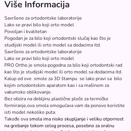
Više Informacija
Savršeno za ortodontske laboratorije
Lako se pravi bilo koji orto model
Povoljan i kvalitetan
Pogodan je za bilo koji ortodontski slučaj kao što je
studijski model ili orto model sa dodacima itd.
Savršeno za ortodontske laboratorije
Lako se pravi bilo koji orto model
PRO Ortho je smola pogodna za bilo koji ortodontski rad
kao što je studijski model ili orto model sa dodacima itd.
Kalup od ove smole za 3D štampu se lako pravi sa bilo
kojim ortodontskim aparatom kao i sa mašinom za
vakumsko oblikovanje.
Bez obzira na debljinu plastične ploče za termičko
formiranje,ova smola omogućava vam da ponovo koristite
isti model nekoliko puta.
Takođe ova
smola ima nisko skupljanje i veliku otpornost
na grebanje tokom celog procesa, posebno za oralnu