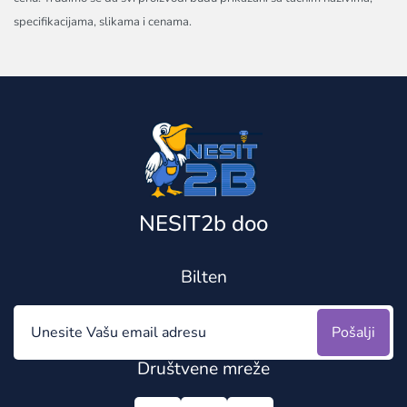
specifikacijama, slikama i cenama.
NESIT2b doo
Bilten
Pošalji
Društvene mreže