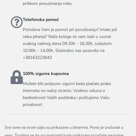
prilikom preuzimanja robe.
Telefonska pomoć
Potrebna Vam je pomoć pri poručivanju? Imate još
neka pitanja? Naše kolege će vam izaći u susret
svakog radnog dana 09.30h - 16.30h, subotom
10.00h - 14.00h. Slobodno nas pozovite na
+38163223642
100% sigurna kupovina
Možete biti potpuno sigurni kada plaćate preko
interneta na našoj stranici. Vodimo računa o
bezbednosti Vaših podataka i poštujemo Vašu
privatnost.
Sve cene na ovom sajtu su prikazane u dinarima. Porez je uračunat u
cenu. Trudimo se da svi proizvodi budu prikazani sa tačnim nazivima,