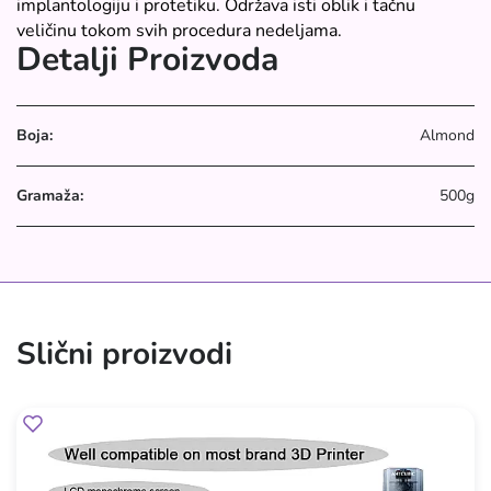
implantologiju i protetiku. Održava isti oblik i tačnu
veličinu tokom svih procedura nedeljama.
Detalji Proizvoda
Boja:
Almond
Gramaža:
500g
Slični proizvodi