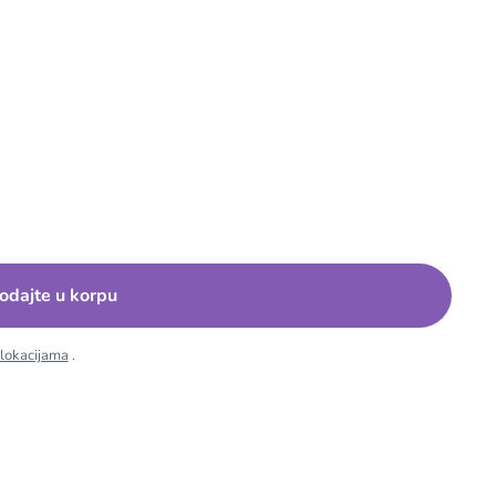
odajte u korpu
 lokacijama
.