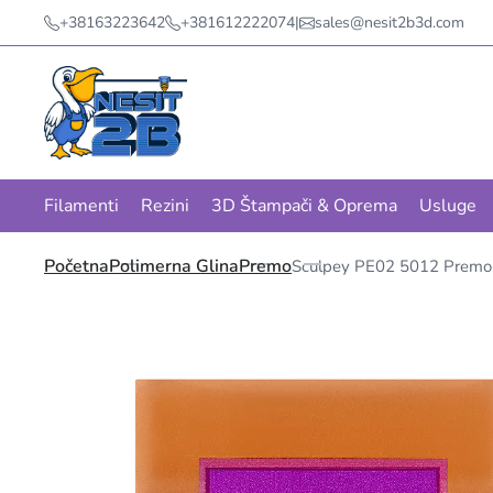
+38163223642
+381612222074
|
sales@nesit2b3d.com
Filamenti
Rezini
3D Štampači & Oprema
Usluge
Početna
Polimerna Glina
Premo
Sculpey PE02 5012 Premo