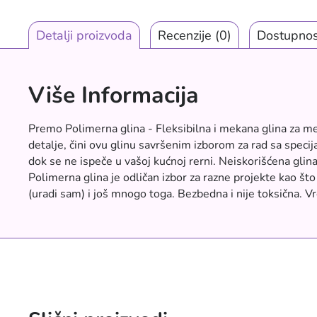
Detalji proizvoda
Recenzije
(0)
Dostupnos
Više Informacija
Premo Polimerna glina - Fleksibilna i mekana glina za meš
detalje, čini ovu glinu savršenim izborom za rad sa spec
dok se ne ispeče u vašoj kućnoj rerni. Neiskorišćena gli
Polimerna glina je odličan izbor za razne projekte kao što 
(uradi sam) i još mnogo toga. Bezbedna i nije toksična.