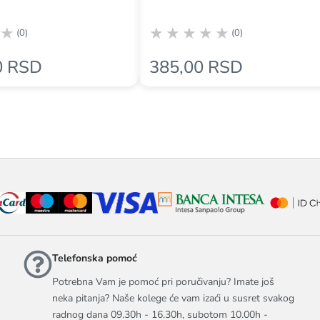
(0)
(0)
0 RSD
385,00 RSD
Telefonska pomoć
Potrebna Vam je pomoć pri poručivanju? Imate još
neka pitanja? Naše kolege će vam izaći u susret svakog
radnog dana 09.30h - 16.30h, subotom 10.00h -