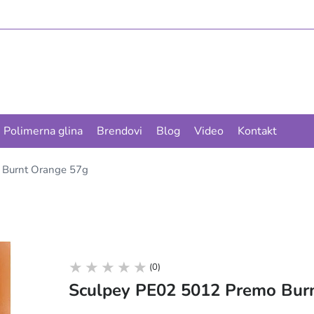
Polimerna glina
Brendovi
Blog
Video
Kontakt
 Burnt Orange 57g
(0)
Sculpey PE02 5012 Premo Bur