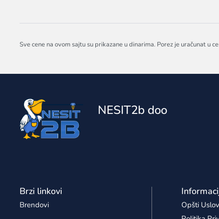
Sve cene na ovom sajtu su prikazane u dinarima. Porez je uračunat u ce
NESIT2b doo
Brzi linkovi
Informaci
Brendovi
Opšti Uslov
Politika Pri