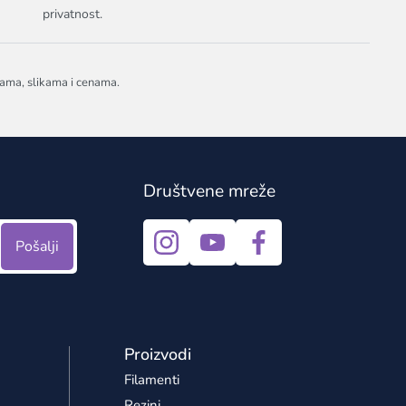
privatnost.
jama, slikama i cenama.
Društvene mreže
Pošalji
Proizvodi
Filamenti
Rezini