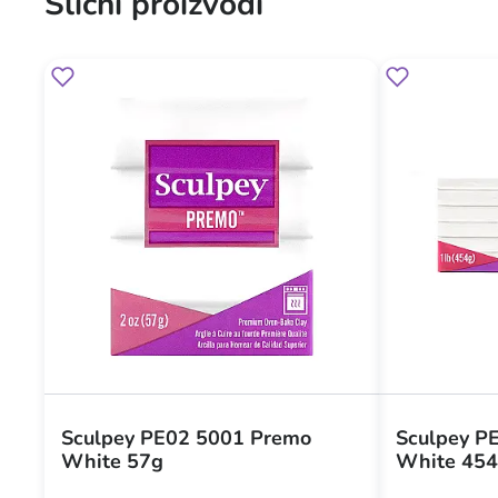
Slični proizvodi
Sculpey PE02 5001 Premo
Sculpey P
White 57g
White 45