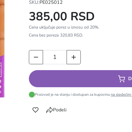
SKU:
PE025012
385,00 RSD
Cena uključuje porez u iznosu od 20%.
Cena bez poreza
320,83 RSD
.
D
Proizvod je na stanju i dostupan za kupovinu
na sledećim
Podeli