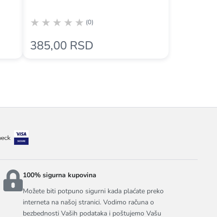
(0)
385,00 RSD
100% sigurna kupovina
Možete biti potpuno sigurni kada plaćate preko
interneta na našoj stranici. Vodimo računa o
bezbednosti Vaših podataka i poštujemo Vašu