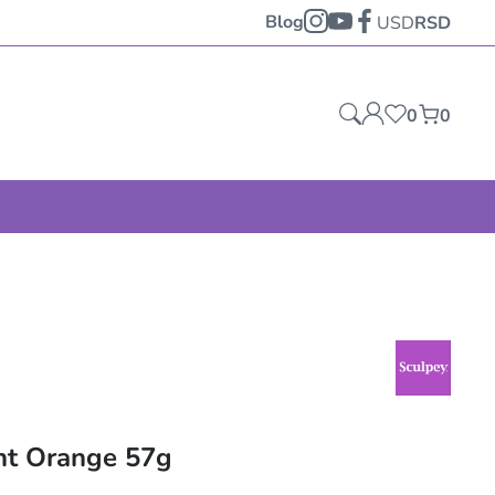
Blog
USD
RSD
0
0
nt Orange 57g