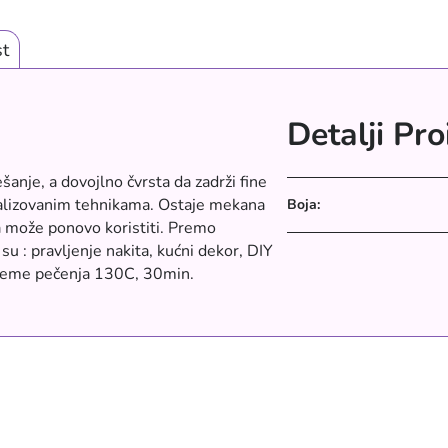
t
Detalji Pr
anje, a dovojlno čvrsta da zadrži fine
ijalizovanim tehnikama. Ostaje mekana
Boja:
na može ponovo koristiti. Premo
su : pravljenje nakita, kućni dekor, DIY
 Vreme pečenja 130C, 30min.