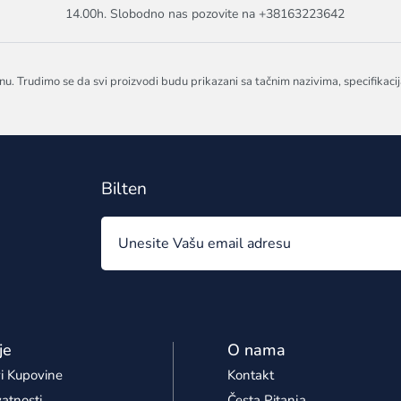
14.00h. Slobodno nas pozovite na +38163223642
nu. Trudimo se da svi proizvodi budu prikazani sa tačnim nazivima, specifikaci
Bilten
je
O nama
i Kupovine
Kontakt
vatnosti
Česta Pitanja