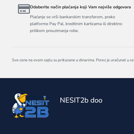
Odaberite način plaćanja koji Vam najviše odgovara
Plaćanje se vrši bankarskim transferom, preko
platforme Pay Pal, kreditnim karticama ili direktno
prilikom preuzimanja robe.
Sve cene na ovom sajtu su prikazane u dinarima. Porez je uračunat u ce
NESIT2b doo