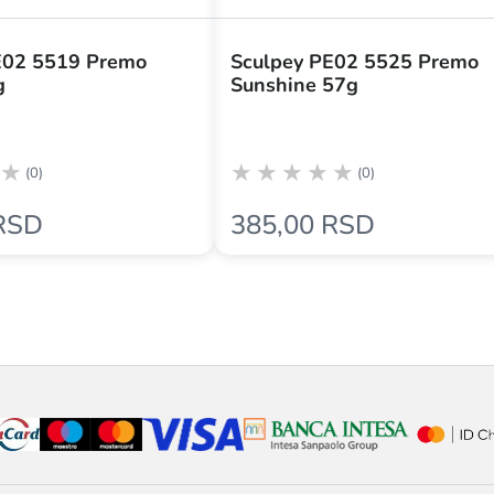
E02 5519 Premo
Sculpey PE02 5525 Premo
g
Sunshine 57g
(0)
(0)
RSD
385,00 RSD