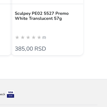
Sculpey PE02 5527 Premo
White Translucent 57g
(0)
385,00 RSD