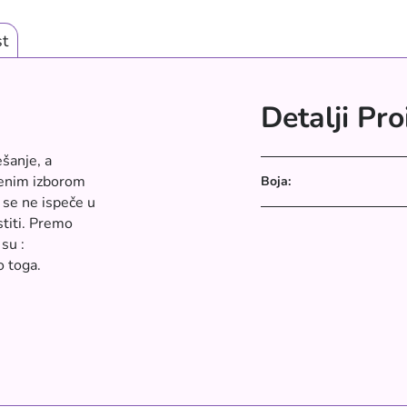
t
Detalji Pr
šanje, a
ršenim izborom
Boja:
 se ne ispeče u
stiti. Premo
su :
o toga.