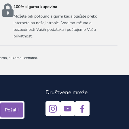
100% sigurna kupovina
Možete biti potpuno sigurni kada plaćate preko
interneta na našoj stranici. Vodimo računa o
bezbednosti Vaših podataka i poštujemo Vašu
privatnost.
jama, slikama i cenama.
Društvene mreže
Pošalji