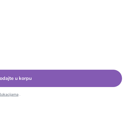
odajte u korpu
 lokacijama
.