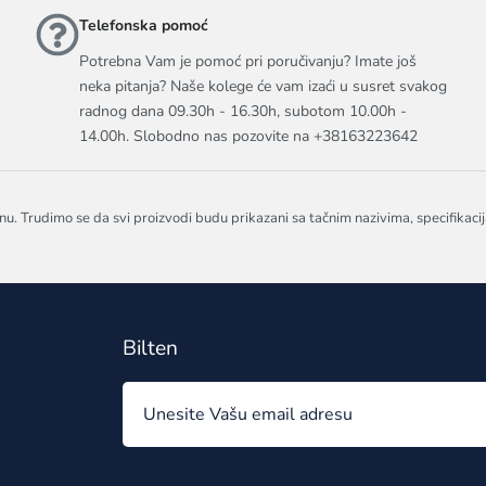
Telefonska pomoć
Potrebna Vam je pomoć pri poručivanju? Imate još
neka pitanja? Naše kolege će vam izaći u susret svakog
radnog dana 09.30h - 16.30h, subotom 10.00h -
14.00h. Slobodno nas pozovite na +38163223642
nu. Trudimo se da svi proizvodi budu prikazani sa tačnim nazivima, specifikaci
Bilten