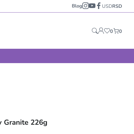
Blog
USD
RSD
0
0
 Granite 226g