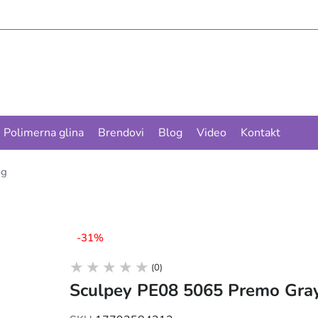
Polimerna glina
Brendovi
Blog
Video
Kontakt
6g
-31%
(0)
Sculpey PE08 5065 Premo Gray