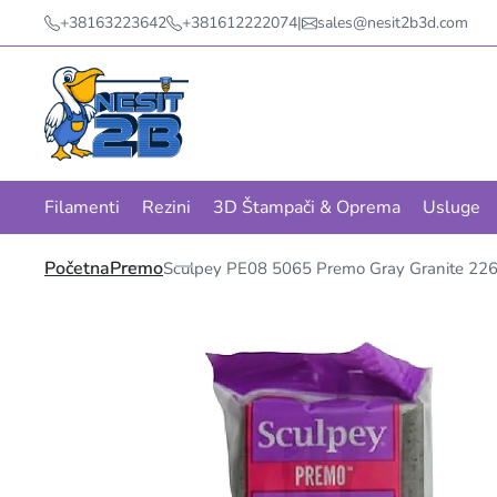
+38163223642
+381612222074
|
sales@nesit2b3d.com
Filamenti
Rezini
3D Štampači & Oprema
Usluge
Početna
Premo
Sculpey PE08 5065 Premo Gray Granite 22