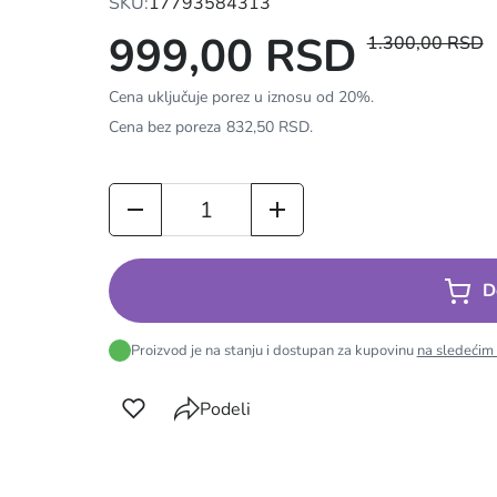
SKU:
17793584313
999,00 RSD
1.300,00 RSD
Cena uključuje porez u iznosu od 20%.
Cena bez poreza
832,50 RSD
.
D
Proizvod je na stanju i dostupan za kupovinu
na sledećim
Podeli