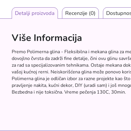
Detalji proizvoda
Recenzije
(0)
Dostupnos
Više Informacija
Premo Polimerna glina - Fleksibilna i mekana glina za me
dovojlno čvrsta da zadrži fine detalje, čini ovu glinu sav
za rad sa specijalizovanim tehnikama. Ostaje mekana dok
vašoj kućnoj rerni. Neiskorišćena glina može ponovo kori
Polimerna glina je odličan izbor za razne projekte kao što 
pravljenje nakita, kućni dekor, DIY (uradi sam) i još mnog
Bezbedna i nije toksična. Vreme pečenja 130C, 30min.